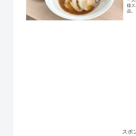
ー大
様ス
品。
スポ