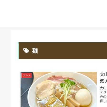
麺
犬
グルメ
気
犬山
２３
色の
供し