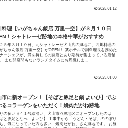
2025.01.12
川料理【いがちゃん飯店 万里一空】が３月１０日
PEN！シャトレーゼ跡地の本格中華がおすすめ
２５年３月１０日、元シャトレーゼ犬山店の跡地に、四川料理の
がちゃん飯店 万里一空】がOPEN！ 某ホテルで副料理長を務めた
ナーシェフが、満を持しての開店とあり期待が集まっている店舗
。 まだ開店間もないランチタイムにお邪魔しま...
2025.01.03
山市に新オープン！【そばと豚足と鍋 よいひ】でぷ
ぷるコラーゲンをいただく！焼肉だがね跡地
りの多い旧４１号線沿い、犬山市羽黒地区にオープンしたのは
ばと豚足となべ よいひ】 工事中から「うどん・そば」ののぼり
ち、気になっていた方も多い「焼肉だがね」さん跡地です。 お昼