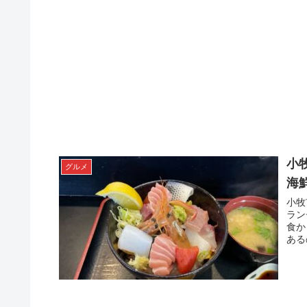
小
グルメ
海
小牧
ラン
食か
ある