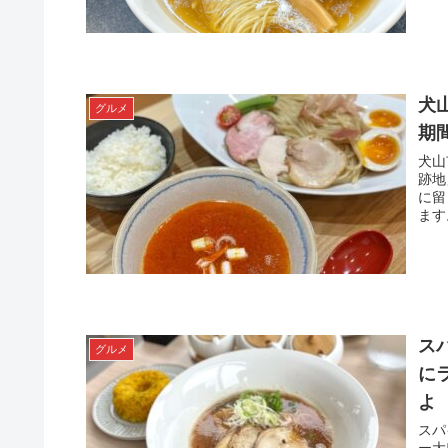
犬
グルメ
期
犬山
跡地
に留
ます
ス
グルメ
に
よ
スパ