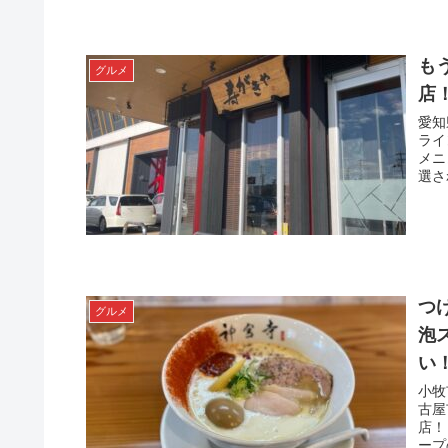
も
グルメ
店
愛知
ライ
メニ
選さ
つ
グルメ
泡
い
小牧
古屋
店！
ープ