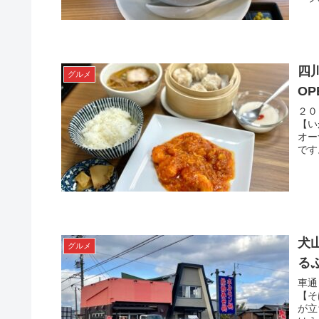
四
グルメ
O
２０
【い
オー
です
犬
グルメ
る
車通
【そ
が立