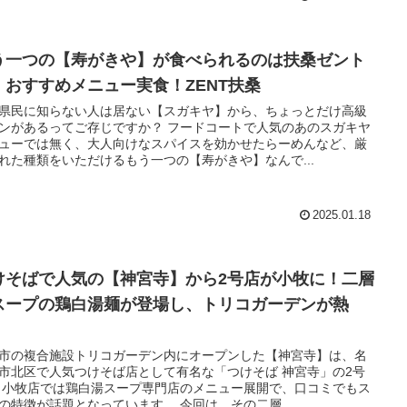
う一つの【寿がきや】が食べられるのは扶桑ゼント
！おすすめメニュー実食！ZENT扶桑
県民に知らない人は居ない【スガキヤ】から、ちょっとだけ高級
ンがあるってご存じですか？ フードコートで人気のあのスガキヤ
ューでは無く、大人向けなスパイスを効かせたらーめんなど、厳
れた種類をいただけるもう一つの【寿がきや】なんで...
2025.01.18
けそばで人気の【神宮寺】から2号店が小牧に！二層
スープの鶏白湯麺が登場し、トリコガーデンが熱
！
市の複合施設トリコガーデン内にオープンした【神宮寺】は、名
市北区で人気つけそば店として有名な「つけそば 神宮寺」の2号
 小牧店では鶏白湯スープ専門店のメニュー展開で、口コミでもス
の特徴が話題となっています。 今回は、その二層...