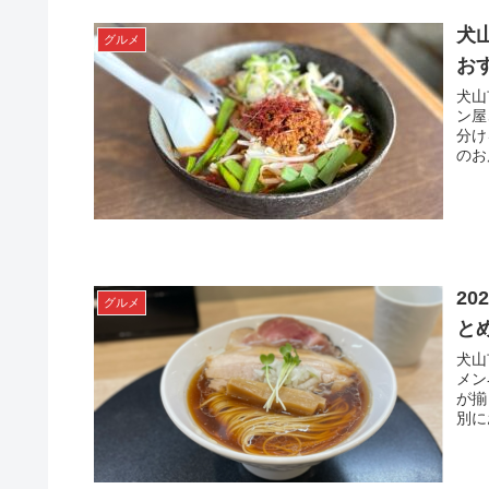
犬
グルメ
お
犬山
ン屋
分け
のお
2
グルメ
と
犬山
メン
が揃
別に