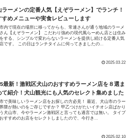
山ラーメンの定番人気【えぞラーメン】でランチ！
すすめメニューや実食レビューします
市内で現在の場所に移ってからも、常連さんが通う地域のラーメ
さん【えぞラーメン】 こだわり強めの現代風らーめん店とは住み
をする、シンプルで変わらないラーメンを提供し続ける定番人気
店です。 この日はランチタイムに伺ってきましたの...
2025.03.22
025最新！激戦区犬山のおすすめラーメン店を８選ま
めて紹介！犬山観光にも人気のセレクト集めました
市で美味しいラーメン店をお探しの方必見！ 最近、犬山市のラー
界隈が熱いのをご存じですか？ 甲乙つけがたいイチオシ店ばかり
う犬山市、今やラーメン激戦区と言っても過言では無い。 タイプ
おすすめのお店をセレクトしましたので、今行き...
2025.02.10