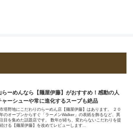
山らーめんなら【麺屋伊藤】がおすすめ！感動の人
チャーシューや常に進化するスープも絶品
市塔野地にこだわりのらーめん店【麺屋伊藤】はあります。 ２０
年のオープンからすぐ「ラーメンWalker」の表紙を飾るなど、異
注目を集めた話題店です。 数年が経ち、変わらないこだわりを提
続ける【麺屋伊藤】を改めてレビューします...