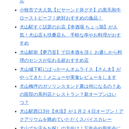
ル
小牧市で大人気【ビヤーンド井グチ】の黒毛和牛
ローストビーフ！絶対おすすめの逸品！
犬山駅すぐ話題のお店【串酒場 ちょっ鶏】が人
気！犬山店も扶桑店も、手軽な串やお料理がおす
すめ
犬山駅前【夢乃音】で日本酒を頂く お通しから料
理のセンスが伝わる超おすすめ店
犬山城下町にぱっかーんオムライス【さん太】が
やってきた！メニューや実食レビューをします
犬山梅坪のガソリンスタンド裏は何になるの？あ
の医院の系列店とレストラン？新オープンはい
つ？
犬山駅西口3分【水流】が１月２４日オープン！ア
クアリウムを眺めていただくスパイスカレー
犬山でお店をお探しの方向け！忘年会や新年会に