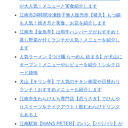
が大人気！メニューと実食紹介します
江南市24時間冷凍餃子無人販売所【猪天】もつ鍋
も人気！焼き方と実食、お店を紹介します
江南市【金魚亭】は和牛ハンバーグがおすすめ！
蒸し野菜が付くランチが人気！メニューを紹介し
ます
人気ラーメン【つけ麺 らーめん 結まる】が犬山に
オープン！メニューやレビューを紹介！シルクロ
ード跡地
犬山【キリン亭】で人気のチキン南蛮や日替わり
ランチ！おすすめメニューも紹介します
江南市生わらびもち専門店【恋うさぎ】でひんや
りスイーツをテイクアウト！飲むわらびドリンク
もあるよ
江南駅前【HANS PETER】のパン【バリバリ】が