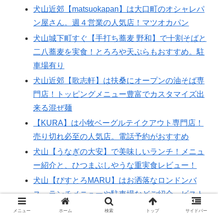
犬山近郊【matsuokapan】は大口町のオシャレパ
ン屋さん。週４営業の人気店！マツオカパン
犬山城下町すぐ【手打ち蕎麦 野和】で十割そばと
二八蕎麦を実食！とろろや天ぷらもおすすめ。駐
車場有り
犬山近郊【歌志軒】は扶桑にオープンの油そば専
門店！トッピングメニュー豊富でカスタマイズ出
来る混ぜ麺
【KURA】は小牧ベーグルテイクアウト専門店！
売り切れ必至の人気店。電話予約がおすすめ
犬山【うなぎの大安】で美味しいランチ！メニュ
ー紹介と、ひつまぶしやうな重実食レビュー！
犬山【びすとろMARU】はお洒落なロンドンバ
ス。ランチメニューや駐車場などご紹介。ビスト
ロマル
メニュー
ホーム
検索
トップ
サイドバー