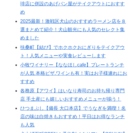
琲店に併設のあげパン屋がテイクアウトにおすす
め
2025最新！激戦区犬山のおすすめラーメン店を８
選まとめて紹介！犬山観光にも人気のセレクト集
めました
扶桑町【結び】でホクホクおにぎりをテイクアウ
ト！人気メニューや実食レビューします
小牧ワイナリー【ななほしcafe】プレートランチ
が人気 本格ピザ.ワインも有！実はお子様連れにお
すすめ
各務原【アワイ】はいなり寿司のお持ち帰り専門
店 手土産にも嬉しいおすすめメニューが揃う！
ひつまぶし【備長 大口本店】でうなぎを満喫！名
店の味は白焼きもおすすめ！平日はお得なランチ
も人気