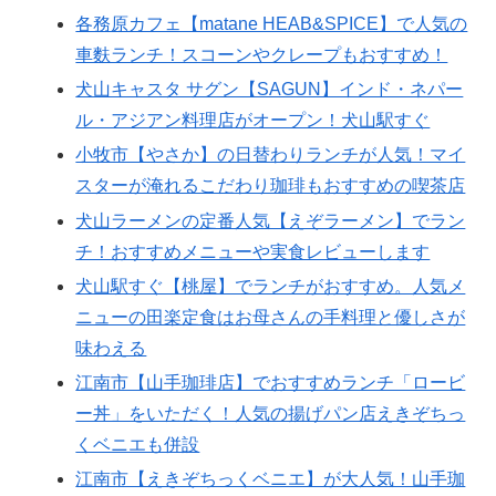
各務原カフェ【matane HEAB&SPICE】で人気の
車麩ランチ！スコーンやクレープもおすすめ！
犬山キャスタ サグン【SAGUN】インド・ネパー
ル・アジアン料理店がオープン！犬山駅すぐ
小牧市【やさか】の日替わりランチが人気！マイ
スターが淹れるこだわり珈琲もおすすめの喫茶店
犬山ラーメンの定番人気【えぞラーメン】でラン
チ！おすすめメニューや実食レビューします
犬山駅すぐ【桃屋】でランチがおすすめ。人気メ
ニューの田楽定食はお母さんの手料理と優しさが
味わえる
江南市【山手珈琲店】でおすすめランチ「ロービ
ー丼」をいただく！人気の揚げパン店えきぞちっ
くベニエも併設
江南市【えきぞちっくベニエ】が大人気！山手珈