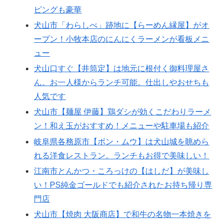
ピングも豪華
犬山市「わらしべ」跡地に【らーめん縁屋】がオ
ープン！小牧本店のにんにくラーメンが看板メニ
ュー
犬山口すぐ【井筒定】は地元に根付く御料理屋さ
ん。お一人様からランチ可能。仕出しやおせちも
人気です
犬山市【麺屋 伊藤】鶏ダシが効くこだわりラーメ
ン！和え玉がおすすめ！メニューや駐車場も紹介
岐阜県各務原市【ボン・ムウ】は犬山城を眺めら
れる洋食レストラン。ランチもお得で美味しい！
江南市とんかつ・ころっけの【はしだ】が美味し
い！PS純金ゴールドでも紹介されたお持ち帰り専
門店
犬山市【焼肉 大阪商店】で和牛の名物一本焼きを