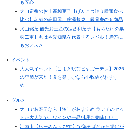
も安心
犬山定番のお土産和菓子【げんこつ飴６種類食べ
比べ】老舗の高田屋、藤澤製菓、厳骨庵の６商品
犬山銘菓 観光お土産の定番和菓子【もちたけの栗
羽二重】もはや愛知県を代表するレベル！贈答に
もおススメ
イベント
大人気イベント【こまき駅前ビヤガーデン】2026
の季節が来た！夏を楽しむなら小牧駅がおすす
め！
グルメ
犬山でお寿司なら【湊】がおすすめ ランチのセッ
トが大人気で、ワインや一品料理も美味しい！
江南市【らーめん えびす】で鶏そばとから揚げが