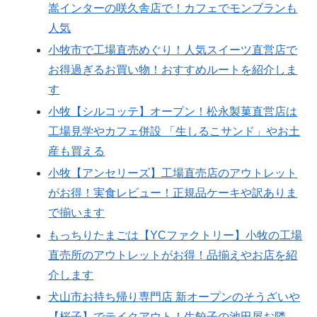
嵩インターの咲久舎店で！カフェでモンブランも
人気
小牧市で工場直売めぐり！人気スイーツ直営店で
お得過ぎるお買い物！おすすめルートを紹介しま
す
小牧【シルコッテ】オープン！松永製菓直営店は
工場見学やカフェ併設 「生しるこサンド」やお土
産も買える
小牧【アンセリーズ】工場直売店のアウトレット
がお得！実食レビュー！正規品ケーキや訳ありま
で揃います
もっちりたまごは【YCファクトリー】小牧の工場
直売所のアウトレットがお得！品揃えやお店を紹
介します
犬山市お持ち帰り専門店 新オープンのそうざいや
【桜子】でテイクアウト！生餃子の池田屋お隣