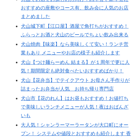
おすすめの座敷やコース有、飲み会に人気のお店
まとめました
犬山城下町【江口屋】酒屋で角打ちがおすすめ！
ふらっとお酒と犬山のビールでちょい飲み出来る
犬山焼肉【味楽】なら美味しくて安い！ランチ営
業もあり メニューやお店の様子も紹介します
犬山【つけ麺らーめん 結まる】が１周年で更に人
気！期間限定も絶対食べたいおすすめばかり！
犬山【花弁当】でテイクアウト お母さん手作りが
詰まったお弁当が人気 お持ち帰り専門店
犬山市【花のれん】はお昼もおすすめ！お値打ち
で美味しいランチメニューが人気！夜はおばんざ
いも
大人気！シャンラーマーラータンが大口町にオー
プン！ システムや値段とおすすめも紹介します 香