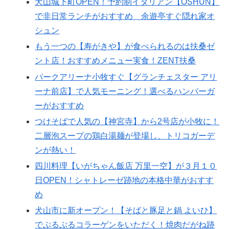
犬山城下町OPEN！予約制イタリアン【OSHUN】
で非日常ランチがおすすめ 余遊亭すぐ隠れ家オ
シュン
もう一つの【寿がきや】が食べられるのは扶桑ゼ
ント店！おすすめメニュー実食！ZENT扶桑
パークアリーナ小牧すぐ【グランチェスター アリ
ーナ前店】で人気モーニング！選べるハンバーガ
ーがおすすめ
つけそばで人気の【神宮寺】から2号店が小牧に！
二層泡スープの鶏白湯麺が登場し、トリコガーデ
ンが熱い！
四川料理【いがちゃん飯店 万里一空】が３月１０
日OPEN！シャトレーゼ跡地の本格中華がおすす
め
犬山市に新オープン！【そばと豚足と鍋 よいひ】
でぷるぷるコラーゲンをいただく！焼肉だがね跡