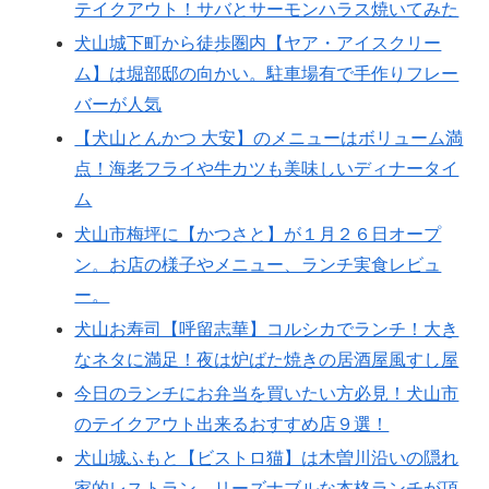
テイクアウト！サバとサーモンハラス焼いてみた
犬山城下町から徒歩圏内【ヤア・アイスクリー
ム】は堀部邸の向かい。駐車場有で手作りフレー
バーが人気
【犬山とんかつ 大安】のメニューはボリューム満
点！海老フライや牛カツも美味しいディナータイ
ム
犬山市梅坪に【かつさと】が１月２６日オープ
ン。お店の様子やメニュー、ランチ実食レビュ
ー。
犬山お寿司【呼留志華】コルシカでランチ！大き
なネタに満足！夜は炉ばた焼きの居酒屋風すし屋
今日のランチにお弁当を買いたい方必見！犬山市
のテイクアウト出来るおすすめ店９選！
犬山城ふもと【ビストロ猫】は木曽川沿いの隠れ
家的レストラン。リーズナブルな本格ランチが頂