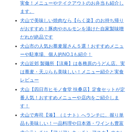
実食！メニューやテイクアウトのお弁当も紹介し
ます。
犬山で美味しい焼肉なら【らく楽】のお持ち帰り
がおすすめ！豚肉やホルモンを漬けた自家製味噌
だれが絶品です
犬山市の人気お蕎麦屋さん５選！おすすめメニュ
ーや駐車場、個人的NO.1も紹介！
犬山近郊 製麺所【涼庵】は各務原のうどん店。実
は蕎麦・天ぷらも美味しい！メニュー紹介と実食
レビュー
犬山【四日市ヒモノ食堂 扶桑店】定食セットが定
番人気！おすすめメニューや店内をご紹介しま
す！
犬山で寿司【湊】（ミナト）へランチに。握り単
品も美味しい！一品料理や日本酒・ワインも豊富