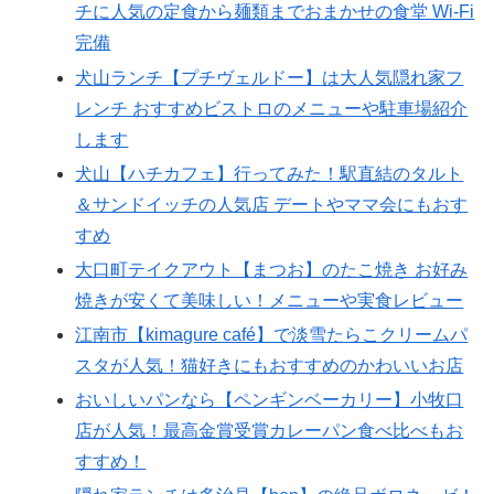
チに人気の定食から麺類までおまかせの食堂 Wi-Fi
完備
犬山ランチ【プチヴェルドー】は大人気隠れ家フ
レンチ おすすめビストロのメニューや駐車場紹介
します
犬山【ハチカフェ】行ってみた！駅直結のタルト
＆サンドイッチの人気店 デートやママ会にもおす
すめ
大口町テイクアウト【まつお】のたこ焼き お好み
焼きが安くて美味しい！メニューや実食レビュー
江南市【kimagure café】で淡雪たらこクリームパ
スタが人気！猫好きにもおすすめのかわいいお店
おいしいパンなら【ペンギンベーカリー】小牧口
店が人気！最高金賞受賞カレーパン食べ比べもお
すすめ！