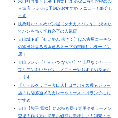
大口町有名すし処【初音】は あなご寿司が絶品の
人気店 ランチは予約がおすすめ メニューも紹介し
ます
扶桑町おすすめパン屋【タナカノパンヤ】 焼きた
てパンも売り切れ必至の人気店
犬山城下町【せいめん 未さく】は名古屋コーチン
の鶏出汁香る透き通るスープの美味しいラーメン
店！
犬山ランチ【とんかつ ながせ】で上品なシャトー
ブリアンをいただく。メニューやおすすめを紹介
します
【リトルクックー大口店】はスパイス香るカレー
店！お洒落過ぎるカレーやトーストはランチにお
すすめ
犬山【餃子 雪松】にお持ち帰り専用冷凍ラーメン
登場！作り方は簡単お値打ち美味しい！別売トッ