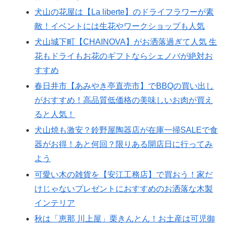
犬山の花屋は【La liberte】のドライフラワーが素
敵！イベントには生花やワークショップも人気
犬山城下町【CHAINOVA】がお洒落過ぎて人気 生
花もドライもお花のギフトならシェノバが絶対お
すすめ
春日井市【あみやき亭直売市】でBBQの買い出し
がおすすめ！高品質低価格の美味しいお肉が買え
ると人気！
犬山焼も激安？鈴野屋陶器店が在庫一掃SALEで食
器がお得！あと何回？限りある開店日に行ってみ
よう
可愛い木の雑貨を【安江工務店】で買おう！家だ
けじゃないプレゼントにおすすめのお洒落な木製
インテリア
秋は「恵那 川上屋」栗きんとん！お土産は可児御