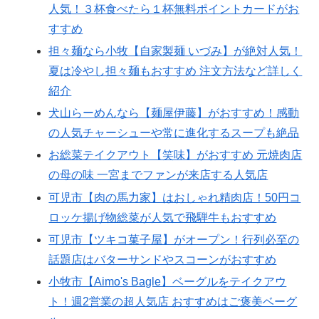
人気！３杯食べたら１杯無料ポイントカードがお
すすめ
担々麺なら小牧【自家製麺 いづみ】が絶対人気！
夏は冷やし担々麺もおすすめ 注文方法など詳しく
紹介
犬山らーめんなら【麺屋伊藤】がおすすめ！感動
の人気チャーシューや常に進化するスープも絶品
お総菜テイクアウト【笑味】がおすすめ 元焼肉店
の母の味 一宮までファンが来店する人気店
可児市【肉の馬力家】はおしゃれ精肉店！50円コ
ロッケ揚げ物総菜が人気で飛騨牛もおすすめ
可児市【ツキコ菓子屋】がオープン！行列必至の
話題店はバターサンドやスコーンがおすすめ
小牧市【Aimo's Bagle】ベーグルをテイクアウ
ト！週2営業の超人気店 おすすめはご褒美ベーグ