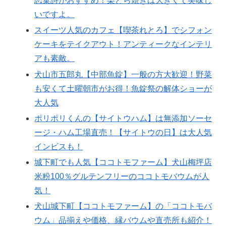
恋菓詩がおすすめ！栗どら焼きは大きくて美味し
いですよ。
スイーツ人気のカフェ【喫茶れとろ】でシフォン
ケーキをテイクアウト！アンティークなインテリ
アも素敵。
犬山市五郎丸【中部魚錠】一般の方大歓迎！野菜
も安くて土曜朝市がお得！魚錠祭の解体ショーが
大人気
ポリポリくんの【サイトウハム】は無添加ソーセ
ージ・ハム工場直売！【サイトウの日】は大人気
インビスも！
城下町でも人気【ココトモファーム】犬山梅坪店
米粉100％グルテンフリーのココトモバウムが人
気！
犬山城下町【ココトモファーム】の「ココトモバ
ウム」品揃えや価格、縁バウムや直売所も紹介！