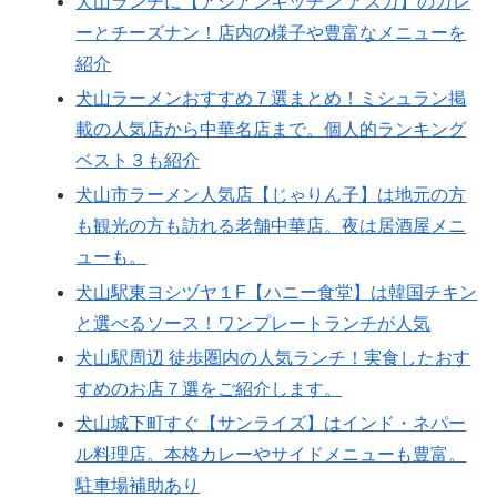
犬山ランチに【アジアンキッチン アスカ】のカレ
ーとチーズナン！店内の様子や豊富なメニューを
紹介
犬山ラーメンおすすめ７選まとめ！ミシュラン掲
載の人気店から中華名店まで。個人的ランキング
ベスト３も紹介
犬山市ラーメン人気店【じゃりん子】は地元の方
も観光の方も訪れる老舗中華店。夜は居酒屋メニ
ューも。
犬山駅東ヨシヅヤ１F【ハニー食堂】は韓国チキン
と選べるソース！ワンプレートランチが人気
犬山駅周辺 徒歩圏内の人気ランチ！実食したおす
すめのお店７選をご紹介します。
犬山城下町すぐ【サンライズ】はインド・ネパー
ル料理店。本格カレーやサイドメニューも豊富。
駐車場補助あり