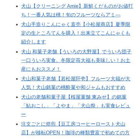
犬山【クリーニング Amie】新鮮くだものがお値打
ち！一番人気は桃！旬のフルーツならアミ―
犬山手造りこんにゃく直売【小松屋商店】夏季限
定の生ところてんを購入！出来立てこんにゃくも
紹介します
犬山 和菓子老舗【ういろの大野屋】でういろ団子
一口ういろ実食。冬限定苺大福も美味しい！お土
産にもおススメ！
犬山和菓子老舗【若松屋阡壱】フルーツ大福が大
人気！犬山銘菓の桃酔菓や和ジャムもおすすめ
犬山の老舗和菓子屋【桜屋菓舗 東みせ】の銘菓
「鮎おこし」「よやま」「犬山祭」も実食レビュ
ー
注文ごとに焙煎【豆工房コーヒーロースト犬山
店】が移転OPEN！珈琲の種類豊富で初めての方