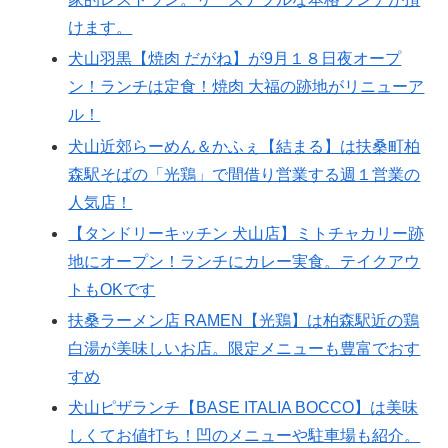
けます。
犬山羽黒【焼肉 だがね】が9月１８日夜オープ
ン！ランチは定食！焼肉 大福の跡地がリニューア
ル！
犬山近郊らーめん＆かふぇ【結まる】は扶桑町柏
森駅そばの「光鶏」で間借り営業する週１営業の
人気店！
【タンドリーキッチン 犬山店】ミトチャカリー跡
地にオープン！ランチにカレー実食。テイクアウ
トもOKです
扶桑ラーメン店 RAMEN【光鶏】は柏森駅近の鶏
白湯が美味しいお店。限定メニューも豊富でおす
すめ
犬山ピザランチ【BASE ITALIA BOCCO】は美味
しくてお値打ち！凹のメニューや駐車場も紹介。