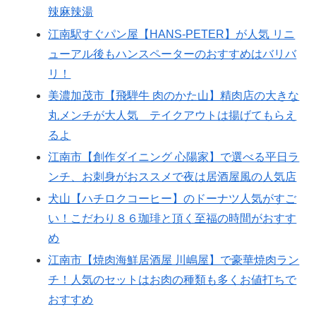
辣麻辣湯
江南駅すぐパン屋【HANS‐PETER】が人気 リニ
ューアル後もハンスペーターのおすすめはバリバ
リ！
美濃加茂市【飛騨牛 肉のかた山】精肉店の大きな
丸メンチが大人気 テイクアウトは揚げてもらえ
るよ
江南市【創作ダイニング 心陽家】で選べる平日ラ
ンチ、お刺身がおススメで夜は居酒屋風の人気店
犬山【ハチロクコーヒー】のドーナツ人気がすご
い！こだわり８６珈琲と頂く至福の時間がおすす
め
江南市【焼肉海鮮居酒屋 川嶋屋】で豪華焼肉ラン
チ！人気のセットはお肉の種類も多くお値打ちで
おすすめ