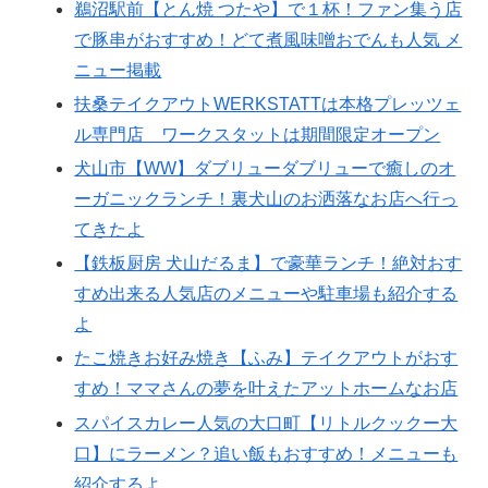
鵜沼駅前【とん焼 つたや】で１杯！ファン集う店
で豚串がおすすめ！どて煮風味噌おでんも人気 メ
ニュー掲載
扶桑テイクアウトWERKSTATTは本格プレッツェ
ル専門店 ワークスタットは期間限定オープン
犬山市【WW】ダブリューダブリューで癒しのオ
ーガニックランチ！裏犬山のお洒落なお店へ行っ
てきたよ
【鉄板厨房 犬山だるま】で豪華ランチ！絶対おす
すめ出来る人気店のメニューや駐車場も紹介する
よ
たこ焼きお好み焼き【ふみ】テイクアウトがおす
すめ！ママさんの夢を叶えたアットホームなお店
スパイスカレー人気の大口町【リトルクックー大
口】にラーメン？追い飯もおすすめ！メニューも
紹介するよ