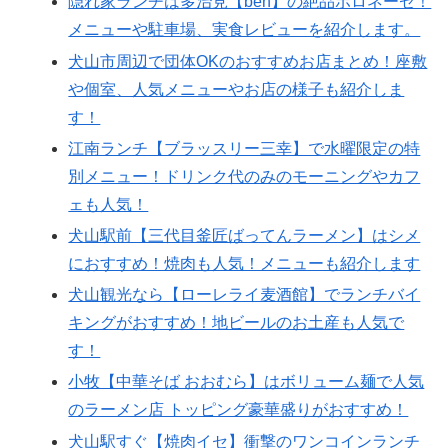
隠れ家ランチは多治見【ben】の絶品ボロネーゼ！
メニューや駐車場、実食レビューを紹介します。
犬山市周辺で団体OKのおすすめお店まとめ！座敷
や個室、人気メニューやお店の様子も紹介しま
す！
江南ランチ【ブラッスリー三幸】で水曜限定の特
別メニュー！ドリンク代のみのモーニングやカフ
ェも人気！
犬山駅前【三代目釜匠ばってんラーメン】はシメ
におすすめ！焼肉も人気！メニューも紹介します
犬山観光なら【ローレライ麦酒館】でランチバイ
キングがおすすめ！地ビールのお土産も人気で
す！
小牧【中華そば おおむら】はボリューム麺で人気
のラーメン店 トッピング豪華盛りがおすすめ！
犬山駅すぐ【焼肉イセ】衝撃のワンコインランチ