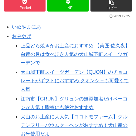
Pocket
LINE
コピー
2019.12.25
いぬやまにあ
おみやげ
上品どら焼きがお土産におすすめ 【菓匠 佐久夜】
白帝の月は食べ歩き人気の犬山城下町スイーツガ
ーデンで
犬山城下町スイーツガーデン【QUON】のチョコ
レートがギフトにおすすめ クオンシェも可愛くて
人気
江南市【GRUN】グリュンの無添加塩だけベーコ
ンが人気！贈答にも絶対おすすめ
犬山のお土産に大人気【ココトモファーム】グル
テンフリーバウムクーヘンがおすすめ！犬山産の
お米使用だよ