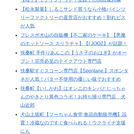
【松永製菓】しるこサンド買うなら小牧パインツ
リーファクトリーの直営店がおすすめ！割れビス
が人気
フレスポ犬山の自販機【不二家のケーキ】【悪魔
のホットソース スリラチャ】【I JOOZ】が話題！
扶桑町 手作りあんこの【うさ子のおはぎ】がオー
プン！完売必至のテイクアウト専門店
扶桑駅すぐスコーン専門店【Spontane.】スポンタ
ネが人気！バター不使用の優しい味でおすすめ
扶桑町【いしかわ】はオンニのキンパとじっちゃ
んのやきとり異色コラボ！お持ち帰り専門店 犬
山近郊
犬山上坂町【フーちゃん食堂 食品自動販売機】設
置！冷蔵なのですぐ食べられる！ウクライナ支援
にも