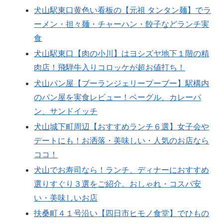
犬山駅東口黄色い看板の【元祖 タンタン麺】でラ
ーメン・担々麺・チャーハン・餃子などランチ実
食
犬山駅東口【肉の小川】はヨシズヤ地下１階の精
肉店！飛騨牛入りコロッケが超お値打ち！
犬山パン屋【ブーランジェリープーブー】駅構内
のパン屋を実食レビュー！ベーグル、カレーパ
ン、サンドイッチ
犬山城下町周辺【おすすめランチ６選】女子会や
デートにも！お洒落・美味しい・人気のお店なら
ココ！
犬山でお寿司なら！ランチ、ディナーにおすすめ
選りすぐり３選をご紹介。おしゃれ・コスパ安
い・美味しいお店
扶桑町４１号沿い【四日市ヒモノ食堂】でひもの