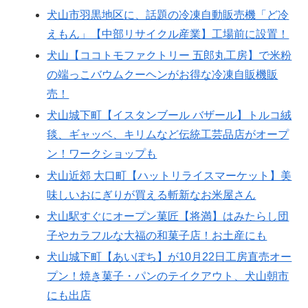
犬山市羽黒地区に、話題の冷凍自動販売機「ど冷
えもん」【中部リサイクル産業】工場前に設置！
犬山【ココトモファクトリー 五郎丸工房】で米粉
の端っこバウムクーヘンがお得な冷凍自販機販
売！
犬山城下町【イスタンブール バザール】トルコ絨
毯、ギャッベ、キリムなど伝統工芸品店がオープ
ン！ワークショップも
犬山近郊 大口町【ハットリライスマーケット】美
味しいおにぎりが買える斬新なお米屋さん
犬山駅すぐにオープン菓匠【将満】はみたらし団
子やカラフルな大福の和菓子店！お土産にも
犬山城下町【あいぽち】が10月22日工房直売オー
プン！焼き菓子・パンのテイクアウト、犬山朝市
にも出店