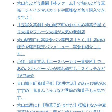
犬山市ぶどう農園【林ファーム】で旬のぶどう直
売！シャインマスカットや巨峰など色々購入でき
ますよ！
【玉冨久菓舗】犬山城下町のおすすめ和菓子屋 く
り大福やフルーツ大福が人気の老舗店
犬山駅西口に高級食パン専門店【とく川】店内の
様子や曜日限定パンメニュー、実食も紹介しま
す。
小牧工場直営店【エースベーカリー直売所】で、
あのバウムクーヘンが超お値打ち！スイッチなど
TVで紹介
犬山城下町 御菓子処【岩井本店】のわらび餅がお
すすめ！鬼まんじゅうなど季節の和菓子も人気で
す。
犬山土産にも【和菓子処 ますだ】桜城もなかや麦