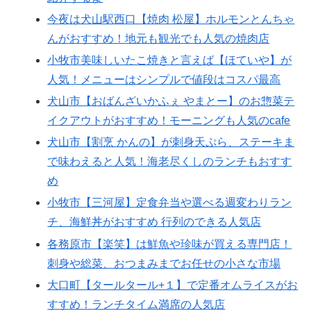
今夜は犬山駅西口【焼肉 松屋】ホルモンとんちゃ
んがおすすめ！地元も観光でも人気の焼肉店
小牧市美味しいたこ焼きと言えば【ほていや】が
人気！メニューはシンプルで値段はコスパ最高
犬山市【おばんざいかふぇ やまとー】のお惣菜テ
イクアウトがおすすめ！モーニングも人気のcafe
犬山市【割烹 かんの】が刺身天ぷら、ステーキま
で味わえると人気！海老尽くしのランチもおすす
め
小牧市【三河屋】定食弁当や選べる週変わりラン
チ、海鮮丼がおすすめ 行列のできる人気店
各務原市【楽笑】は鮮魚や珍味が買える専門店！
刺身や総菜、おつまみまでお任せの小さな市場
大口町【タールタール+１】で定番オムライスがお
すすめ！ランチタイム満席の人気店