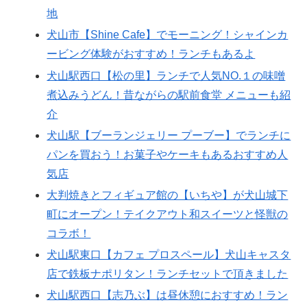
地
犬山市【Shine Cafe】でモーニング！シャインカ
ービング体験がおすすめ！ランチもあるよ
犬山駅西口【松の里】ランチで人気NO.１の味噌
煮込みうどん！昔ながらの駅前食堂 メニューも紹
介
犬山駅【ブーランジェリー プーブー】でランチに
パンを買おう！お菓子やケーキもあるおすすめ人
気店
大判焼きとフィギュア館の【いちや】が犬山城下
町にオープン！テイクアウト和スイーツと怪獣の
コラボ！
犬山駅東口【カフェ プロスペール】犬山キャスタ
店で鉄板ナポリタン！ランチセットで頂きました
犬山駅西口【志乃ぶ】は昼休憩におすすめ！ラン