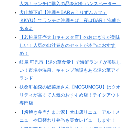
人気！ランチに購入の品を紹介 ハンスペーター
犬山城下町【沖縄そBAR＆うりずんカフェ
IKKYU】でランチに沖縄そば、夜はBAR！泡盛も
あるよ
【若松屋阡壱犬山キャスタ店】のおにぎりが美味
しい！人気の出汁巻きのセットが本当におすす
め！
岐阜 可児市【湯の華食堂】で海鮮ランチが美味し
い！市場や温泉、キャンプ施設もある湯の華アイ
ランド
扶桑町柏森の総菜屋さん【MOGUMOGU】はクオ
リティが高くて人気のおすすめ店！テイクアウト
専門店
【炭焼き弁当たまご家】犬山店リニューアル！メ
ニューや日替わり弁当も実食レビューします！