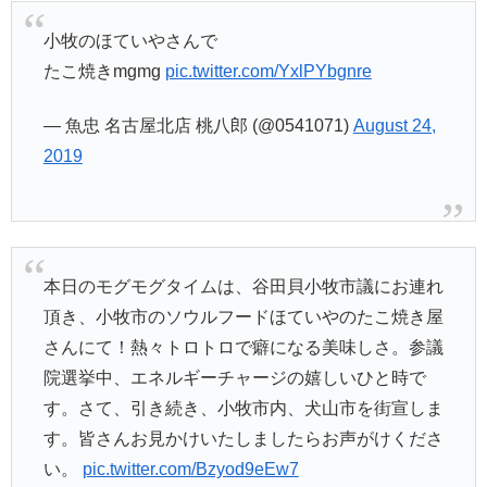
小牧のほていやさんで
たこ焼きmgmg
pic.twitter.com/YxlPYbgnre
— 魚忠 名古屋北店 桃八郎 (@0541071)
August 24,
2019
本日のモグモグタイムは、谷田貝小牧市議にお連れ
頂き、小牧市のソウルフードほていやのたこ焼き屋
さんにて！熱々トロトロで癖になる美味しさ。参議
院選挙中、エネルギーチャージの嬉しいひと時で
す。さて、引き続き、小牧市内、犬山市を街宣しま
す。皆さんお見かけいたしましたらお声がけくださ
い。
pic.twitter.com/Bzyod9eEw7