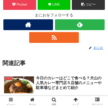
Pocket
LINE
コピー
まにおをフォローする
まにお
関連記事
今日のカレーはどこで食べる？犬山の
グルメ
人気カレー専門店５店舗のメニューや
駐車場などまとめて紹介
犬山城下町食べ歩きにおススメ【たこ
グルメ
メニュー
ホーム
検索
トップ
サイドバー