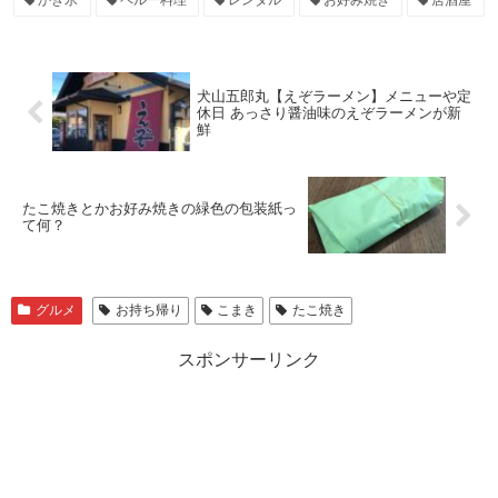
かき氷
ペルー料理
レンタル
お好み焼き
居酒屋
犬山五郎丸【えぞラーメン】メニューや定
休日 あっさり醤油味のえぞラーメンが新
鮮
たこ焼きとかお好み焼きの緑色の包装紙っ
て何？
グルメ
お持ち帰り
こまき
たこ焼き
スポンサーリンク