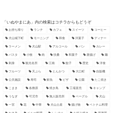
「いぬやまにあ」内の検索はコチラからもどうぞ
お持ち帰り
ランチ
カフェ
スイーツ
コーヒー
犬山城下町
モーニング
和食
洋菓子
ディナー
ラーメン
犬山駅
アルコール
パン
カレー
パスタ
小牧
肉
扶桑
和菓子
唐揚げ
麺
刺身
観光名所
江南
餃子
歴史
洋食
フルーツ
天ぷら
とんかつ
大口町
自販機
公共施設
寿司
鮮魚
ピザ
公園
たこ焼き
こまき
各務原
焼き鳥
工場直売
キャンプ
うなぎ
可児市
無人販売所
ベーグル
犬山
一宮
花
中華
犬山土産
揚げ物
ベトナム料理