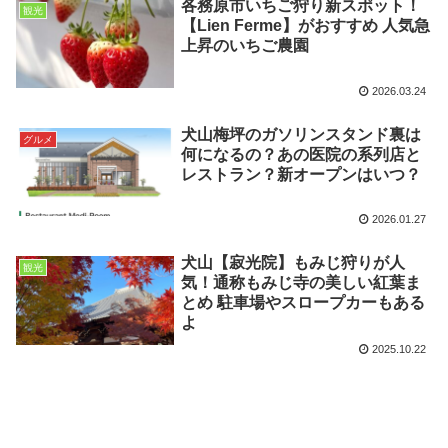
各務原市いちご狩り新スポット！
観光
【Lien Ferme】がおすすめ 人気急
上昇のいちご農園
2026.03.24
犬山梅坪のガソリンスタンド裏は
グルメ
何になるの？あの医院の系列店と
レストラン？新オープンはいつ？
2026.01.27
犬山【寂光院】もみじ狩りが人
観光
気！通称もみじ寺の美しい紅葉ま
とめ 駐車場やスロープカーもある
よ
2025.10.22