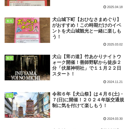
2025.04.18
犬山城下町【おひなさまめぐり】
観光
がおすすめ！この時期だけのイベ
ントを犬山城観光と一緒に楽しも
う！
2025.03.02
犬山【宵の道】竹あかりナイトウ
観光
ォーク開催！善師野駅から徒歩２
分「伏屋神明社」で１１月２２日
スタート！
2024.11.21
令和６年【犬山祭】は４月６(土)・
観光
７(日)に開催！２０２４年版交通規
制に気を付けて楽しもう！
2024.03.30