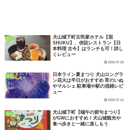
犬山城下町古民家ホテル【宿
観光
SHUKU】、併設レストラン【日
本料理 古今】はランチも可！詳し
くレビュー
2025.07.29
日本ライン夏まつり 犬山ロングラ
観光
ン花火は平日がおすすめ 宵のいぬ
やマルシェ 駐車場や駅の混雑レビ
ュー
2025.07.14
犬山城下町【端午の節句まつり】
観光
がGWにおすすめ！犬山城観光や
食べ歩きと一緒に楽しもう