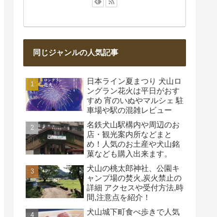
同じジャンルの人気記事
日本ライン夏まつり 犬山ロ
ングラン花火は平日がおす
すめ 宵のいぬやマルシェ 駐
車場や駅の混雑レビュー
名鉄犬山駅構内や周辺のお
店・観光案内所などまと
め！人気のお土産や犬山銘
菓なども購入出来ます。
犬山の桃太郎神社、公園キ
ャンプ場の焚火,炭火禁止の
詳細 アクセスや受付方法,時
間,注意点を紹介！
犬山城下町食べ歩きで人気