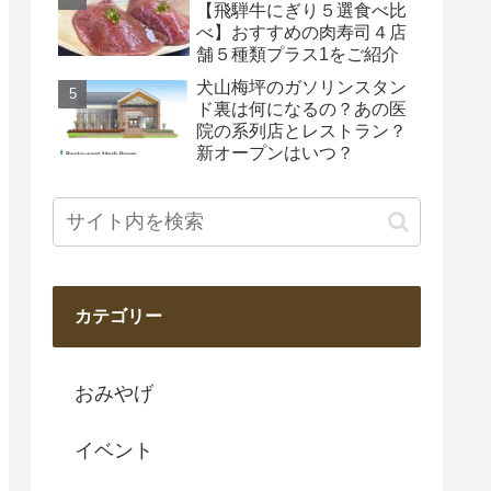
【飛騨牛にぎり５選食べ比
べ】おすすめの肉寿司４店
舗５種類プラス1をご紹介
犬山梅坪のガソリンスタン
ド裏は何になるの？あの医
院の系列店とレストラン？
新オープンはいつ？
カテゴリー
おみやげ
イベント