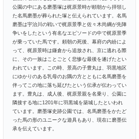
公園の中にある磨墨塚は梶原景時が頼朝から拝領し
た名馬磨墨が葬られた塚と伝えられています。名馬
磨墨は宇治川の戦いで梶原景季と佐々木尚綱が先陣
争いをしたという有名なエピソードの中で梶原景季
が乗っていた馬です。頼朝の死後、幕府の内紛によ
って、梶原景時は鎌倉から追放され、京に逃れる際
に、その一族はことごとく悲惨な最後を遂げたとい
われています。この時、景高の子豊丸は、羽黒地区
にゆかりのある乳母のお隅の方とともに名馬磨墨を
伴ってこの地に落ち延びたという伝承が伝わってい
ます。豊丸は、成人後、梶原景親を名乗り、公園に
隣接する地に1201年に羽黒城を築城したといわれ
ています。磨墨塚史跡公園では、名馬磨墨をかたど
った馬の形のユニークな遊具もあり、現在に磨墨伝
承を伝えています。