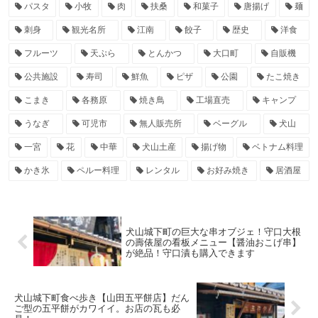
パスタ
小牧
肉
扶桑
和菓子
唐揚げ
麺
刺身
観光名所
江南
餃子
歴史
洋食
フルーツ
天ぷら
とんかつ
大口町
自販機
公共施設
寿司
鮮魚
ピザ
公園
たこ焼き
こまき
各務原
焼き鳥
工場直売
キャンプ
うなぎ
可児市
無人販売所
ベーグル
犬山
一宮
花
中華
犬山土産
揚げ物
ベトナム料理
かき氷
ペルー料理
レンタル
お好み焼き
居酒屋
犬山城下町の巨大な串オブジェ！守口大根
の壽俵屋の看板メニュー【醤油おこげ串】
が絶品！守口漬も購入できます
犬山城下町食べ歩き【山田五平餅店】だん
ご型の五平餅がカワイイ。お店の瓦も必