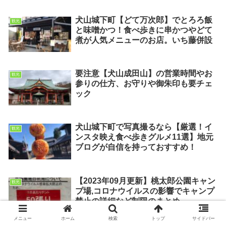
犬山城下町【どて万次郎】でとろろ飯
観光
と味噌かつ！食べ歩きに串かつやどて
煮が人気メニューのお店。いち藤併設
要注意【犬山成田山】の営業時間やお
観光
参りの仕方、お守りや御朱印も要チェ
ック
犬山城下町で写真撮るなら【厳選！イ
観光
ンスタ映え食べ歩きグルメ11選】地元
ブログが自信を持っておすすめ！
【2023年09月更新】桃太郎公園キャン
観光
プ場,コロナウイルスの影響でキャンプ
禁止の詳細など制限のまとめ
メニュー
ホーム
検索
トップ
サイドバー