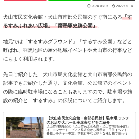
2020.03.07
2022.05.14
犬山市民文化会館・犬山市南部公民館のすぐ南にある
「す
るすみふれあい広場」「磨墨塚史跡公園」
。
地元では「するすみグラウンド」「するすみ公園」などと
呼ばれ、羽黒地区の屋外地域イベントや犬山市の行事など
にもよく利用されます。
先日ご紹介した 犬山市民文化会館と犬山市南部公民館の
記事でもご紹介した通り、文化会館、公民館でのイベント
の際に臨時駐車場になることもありますので、駐車場や施
設の紹介と「するすみ」の伝説についてご紹介します。
【犬山市民文化会館・南部公民館】駐車場,ランチ
のお店や大ホール座席表などをご紹介
犬山市羽黒地区の「犬山市民文化会館・犬山市南部公民館」
は、コンサート、ピアノ発表会から展示会、子供イベント、
各種カルチャー教室、学校行事など様々な催し物で使われま
す。 出掛けたことのない方もご利用しやすいように、駐車場