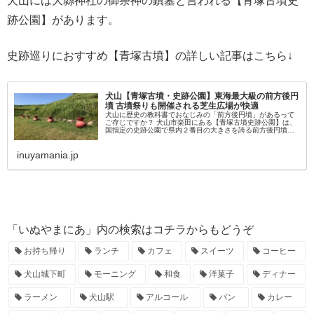
犬山には大縣神社の御祭神の鎮墓と言われる【青塚古墳史
跡公園】があります。
史跡巡りにおすすめ【青塚古墳】の詳しい記事はこちら↓
犬山【青塚古墳・史跡公園】東海最大級の前方後円
墳 古墳祭りも開催される芝生広場が快適
犬山に歴史の教科書でおなじみの「前方後円墳」があるって
ご存じですか？ 犬山市楽田にある【青塚古墳史跡公園】は、
国指定の史跡公園で県内２番目の大きさを誇る前方後円墳。
芝生の公園が併設された【青塚古墳史跡公園】は、史跡とし
てだけでなくイベント...
inuyamania.jp
「いぬやまにあ」内の検索はコチラからもどうぞ
お持ち帰り
ランチ
カフェ
スイーツ
コーヒー
犬山城下町
モーニング
和食
洋菓子
ディナー
ラーメン
犬山駅
アルコール
パン
カレー