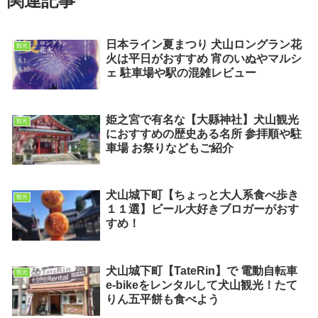
関連記事
日本ライン夏まつり 犬山ロングラン花
観光
火は平日がおすすめ 宵のいぬやマルシ
ェ 駐車場や駅の混雑レビュー
姫之宮で有名な【大縣神社】犬山観光
観光
におすすめの歴史ある名所 参拝順や駐
車場 お祭りなどもご紹介
犬山城下町【ちょっと大人系食べ歩き
観光
１１選】ビール大好きブロガーがおす
すめ！
犬山城下町【TateRin】で 電動自転車
観光
e-bikeをレンタルして犬山観光！たて
りん五平餅も食べよう