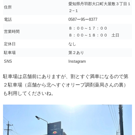
愛知県丹羽郡大口町大屋敷３丁目１
住所
２−１
電話
0587ー95ー8377
８：００～１７：００
営業時間
８：００～１８：００ 土日
定休日
なし
駐車場
第２あり
SNS
Instagram
駐車場は店舗前にありますが、割とすぐ満車になるので第
２駐車場（店舗から北へすぐオリーブ調剤薬局さんの裏）
も利用してくださいね。