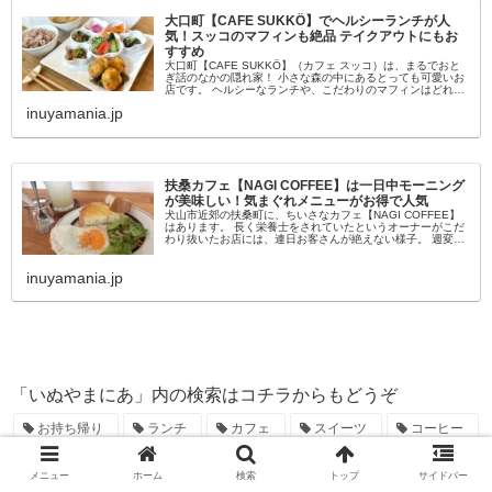
大口町【CAFE SUKKÖ】でヘルシーランチが人
気！スッコのマフィンも絶品 テイクアウトにもお
すすめ
大口町【CAFE SUKKÖ】（カフェ スッコ）は、まるでおと
ぎ話のなかの隠れ家！ 小さな森の中にあるとっても可愛いお
店です。 ヘルシーなランチや、こだわりのマフィンはどれも
評判で、マフィンはプレゼントにもおすすめ。 今回は、ラン
inuyamania.jp
チとマフィ...
扶桑カフェ【NAGI COFFEE】は一日中モーニング
が美味しい！気まぐれメニューがお得で人気
犬山市近郊の扶桑町に、ちいさなカフェ【NAGI COFFEE】
はあります。 長く栄養士をされていたというオーナーがこだ
わり抜いたお店には、連日お客さんが絶えない様子。 週変わ
りや気まぐれメニューが多く、いつ行っても楽しみのあるお
店です。 今...
inuyamania.jp
「いぬやまにあ」内の検索はコチラからもどうぞ
お持ち帰り
ランチ
カフェ
スイーツ
コーヒー
犬山城下町
モーニング
和食
洋菓子
ディナー
メニュー
ホーム
検索
トップ
サイドバー