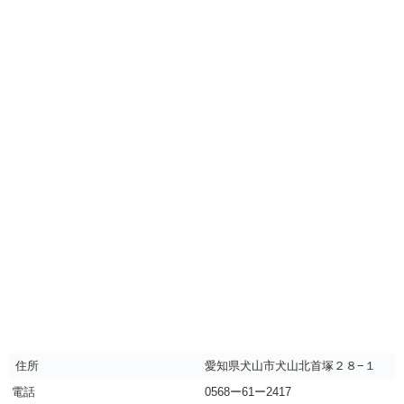
住所
愛知県犬山市犬山北首塚２８−１
電話
0568ー61ー2417