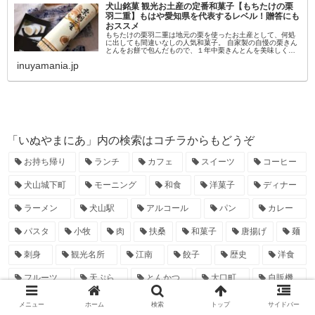
犬山銘菓 観光お土産の定番和菓子【もちたけの栗
羽二重】もはや愛知県を代表するレベル！贈答にも
おススメ
もちたけの栗羽二重は地元の栗を使ったお土産として、何処
に出しても間違いなしの人気和菓子。 自家製の自慢の栗きん
とんをお餅で包んだもので、１年中栗きんとんを美味しく食
べられるように工夫された「もちたけ」の看板商品です。 犬
inuyamania.jp
山のおみやげとして「...
「いぬやまにあ」内の検索はコチラからもどうぞ
お持ち帰り
ランチ
カフェ
スイーツ
コーヒー
犬山城下町
モーニング
和食
洋菓子
ディナー
ラーメン
犬山駅
アルコール
パン
カレー
パスタ
小牧
肉
扶桑
和菓子
唐揚げ
麺
刺身
観光名所
江南
餃子
歴史
洋食
フルーツ
天ぷら
とんかつ
大口町
自販機
公共施設
寿司
鮮魚
ピザ
公園
たこ焼き
メニュー
ホーム
検索
トップ
サイドバー