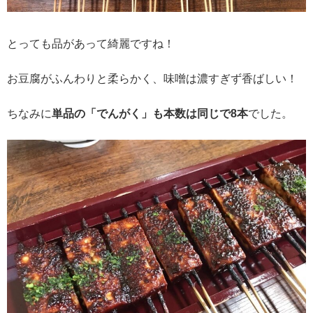
とっても品があって綺麗ですね！
お豆腐がふんわりと柔らかく、味噌は濃すぎず香ばしい！
ちなみに
単品の「でんがく」も本数は同じで8本
でした。