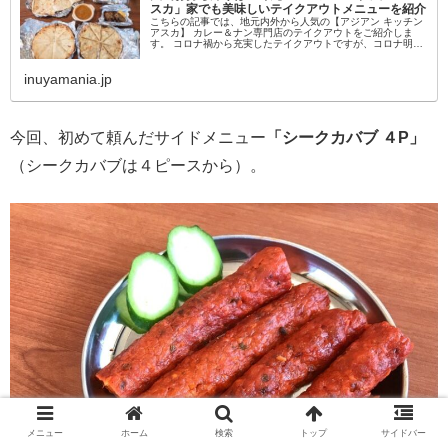
スカ」家でも美味しいテイクアウトメニューを紹介
こちらの記事では、地元内外から人気の【アジアン キッチン
アスカ】 カレー＆ナン専門店のテイクアウトをご紹介しま
す。 コロナ禍から充実したテイクアウトですが、コロナ明け
でも変わらず便利なテイクアウトがメニューも新しくなり人
気のようですので、ご...
inuyamania.jp
今回、初めて頼んだサイドメニュー
「シークカバブ ４P」
（シークカバブは４ピースから）。
メニュー
ホーム
検索
トップ
サイドバー