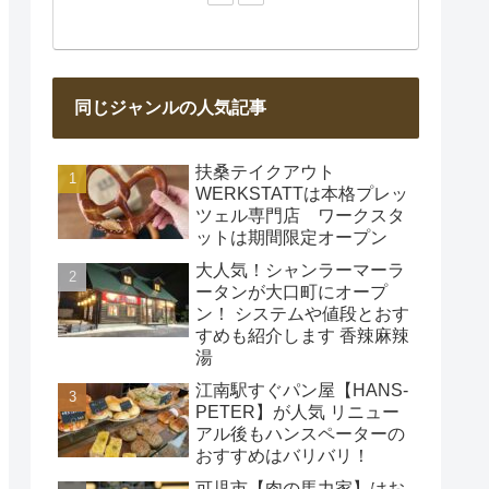
同じジャンルの人気記事
扶桑テイクアウト
WERKSTATTは本格プレッ
ツェル専門店 ワークスタ
ットは期間限定オープン
大人気！シャンラーマーラ
ータンが大口町にオープ
ン！ システムや値段とおす
すめも紹介します 香辣麻辣
湯
江南駅すぐパン屋【HANS‐
PETER】が人気 リニュー
アル後もハンスペーターの
おすすめはバリバリ！
可児市【肉の馬力家】はお