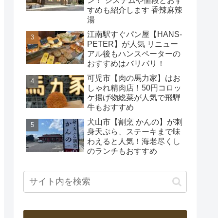
ン！ システムや値段とおす
すめも紹介します 香辣麻辣
湯
江南駅すぐパン屋【HANS‐
PETER】が人気 リニュー
アル後もハンスペーターの
おすすめはバリバリ！
可児市【肉の馬力家】はお
しゃれ精肉店！50円コロッ
ケ揚げ物総菜が人気で飛騨
牛もおすすめ
犬山市【割烹 かんの】が刺
身天ぷら、ステーキまで味
わえると人気！海老尽くし
のランチもおすすめ