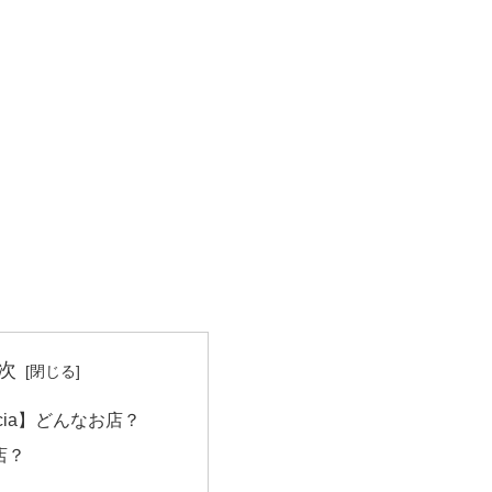
次
ancia】どんなお店？
店？