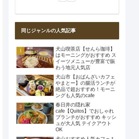
同じジャンルの人気記事
犬山喫茶店【せんら珈琲】
はモーニングがおすすめ ス
イーツメニューが豊富で賑
わう地元人気店
犬山市【おばんざいカフェ
やまとー】の腸活ランチが
絶品で超おすすめ！モーニ
ングも人気のcafe
春日井の隠れ家
cafe【Quitos】でおしゃれ
ブランチがおすすめ キッシ
ュが大人気 テイクアウト
OK
犬山おすすめ人気カフェ１