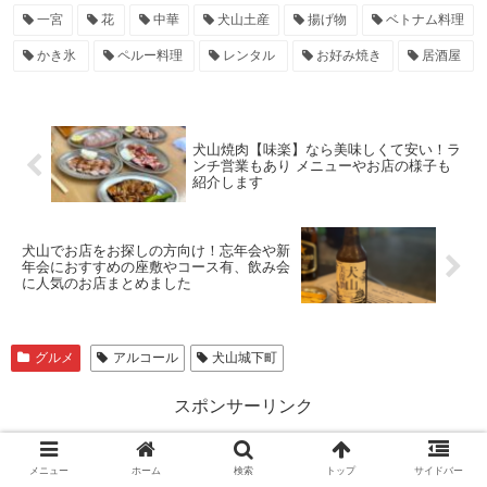
一宮
花
中華
犬山土産
揚げ物
ベトナム料理
かき氷
ペルー料理
レンタル
お好み焼き
居酒屋
犬山焼肉【味楽】なら美味しくて安い！ラ
ンチ営業もあり メニューやお店の様子も
紹介します
犬山でお店をお探しの方向け！忘年会や新
年会におすすめの座敷やコース有、飲み会
に人気のお店まとめました
グルメ
アルコール
犬山城下町
スポンサーリンク
メニュー
ホーム
検索
トップ
サイドバー