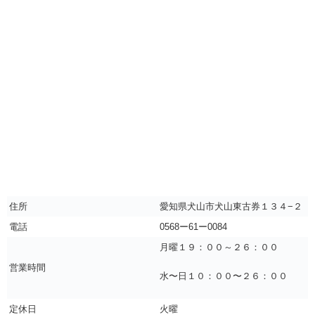
住所
愛知県犬山市犬山東古券１３４−２
電話
0568ー61ー0084
月曜１９：００～２６：００
営業時間
水〜日１０：００〜２６：００
定休日
火曜