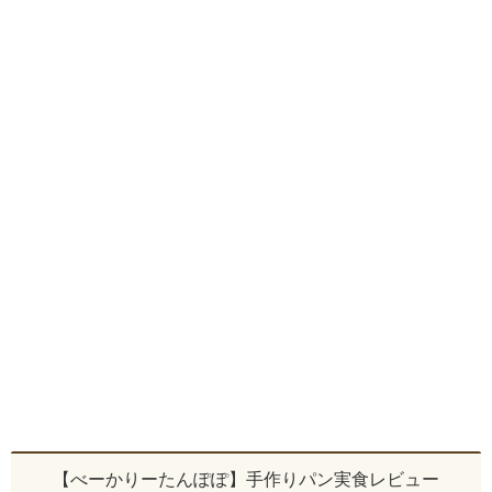
【べーかりーたんぽぽ】手作りパン実食レビュー