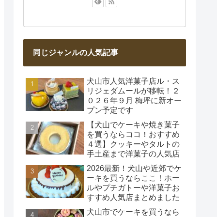
同じジャンルの人気記事
犬山市人気洋菓子店ル・ス
リジェダムールが移転！２
０２６年９月 梅坪に新オー
プン予定です
【犬山でケーキや焼き菓子
を買うならココ！おすすめ
４選】クッキーやタルトの
手土産まで洋菓子の人気店
2026最新！犬山や近郊でケ
ーキを買うならここ！ホー
ルやプチガトーや洋菓子お
すすめ人気店まとめました
犬山市でケーキを買うなら