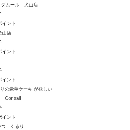
ェダムール 犬山店
子
ポイント
犬山店
子
ポイント
子
ポイント
りの豪華ケーキ が欲しい
e Contrail
子
ポイント
やつ くるり