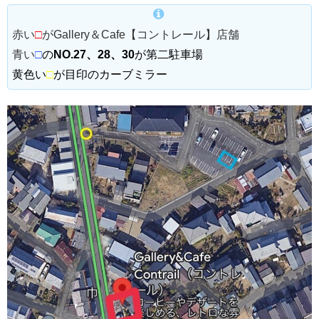
赤い
□
がGallery＆Cafe【コントレール】店舗
青い
□
の
NO.27、28、30
が第二駐車場
黄色い
□
が目印のカーブミラー