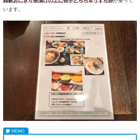
雑穀おにぎり茶漬けの上に長芋とろろ＆うずら卵
が乗って
います。