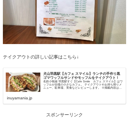
テイクアウトの詳しい記事はこちら↓
犬山羽黒駅【カフェ スマイル】ランチの手作り黒
ゴマワッフルサンドやモッフルをテイクアウト！
名鉄小牧線 羽黒駅すぐ【Cafe Smile カフェ スマイル】はワ
ッフルが自慢の小さなカフェ。 テイクアウトやお持ち帰りメ
ニュー、駐車場、実食などレビューします。 ※掲載内容は取
材当時のものです。価格やパッケージなど変更の可能性あ
り。 ス...
inuyamania.jp
スポンサーリンク