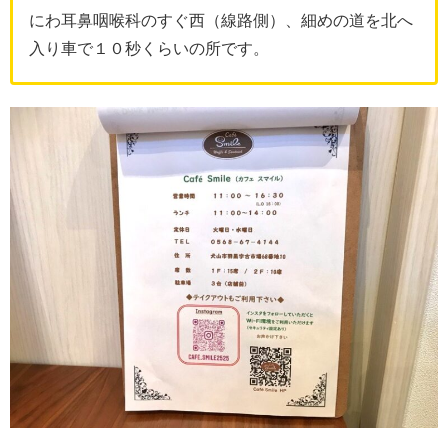
にわ耳鼻咽喉科のすぐ西（線路側）、細めの道を北へ
入り車で１０秒くらいの所です。