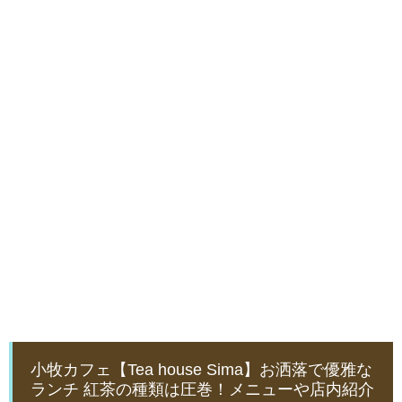
小牧カフェ【Tea house Sima】お洒落で優雅な
ランチ 紅茶の種類は圧巻！メニューや店内紹介