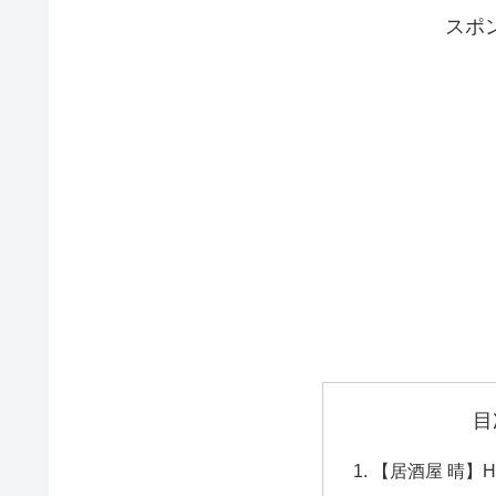
スポ
目
【居酒屋 晴】