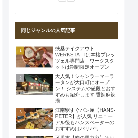
同じジャンルの人気記事
扶桑テイクアウト
WERKSTATTは本格プレッ
ツェル専門店 ワークスタ
ットは期間限定オープン
大人気！シャンラーマーラ
ータンが大口町にオープ
ン！ システムや値段とおす
すめも紹介します 香辣麻辣
湯
江南駅すぐパン屋【HANS‐
PETER】が人気 リニュー
アル後もハンスペーターの
おすすめはバリバリ！
可児市【肉の馬力家】はお