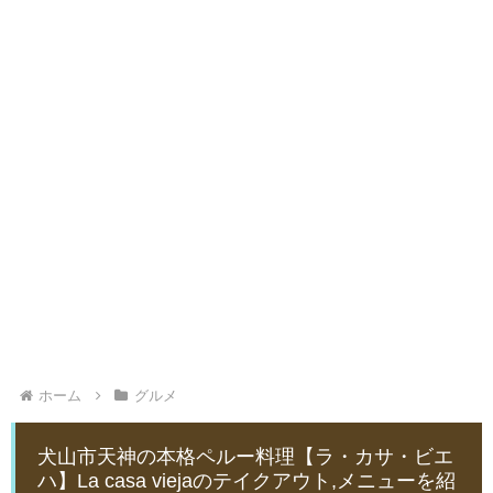
ホーム
グルメ
犬山市天神の本格ペルー料理【ラ・カサ・ビエ
ハ】La casa viejaのテイクアウト,メニューを紹