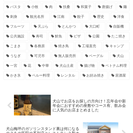
パスタ
小牧
肉
扶桑
和菓子
唐揚げ
麺
刺身
観光名所
江南
餃子
歴史
洋食
フルーツ
天ぷら
とんかつ
大口町
自販機
公共施設
寿司
鮮魚
ピザ
公園
たこ焼き
こまき
各務原
焼き鳥
工場直売
キャンプ
うなぎ
可児市
無人販売所
ベーグル
犬山
一宮
花
中華
犬山土産
揚げ物
ベトナム料理
かき氷
ペルー料理
レンタル
お好み焼き
居酒屋
犬山でお店をお探しの方向け！忘年会や新
年会におすすめの座敷やコース有、飲み会
に人気のお店まとめました
犬山梅坪のガソリンスタンド裏は何になる