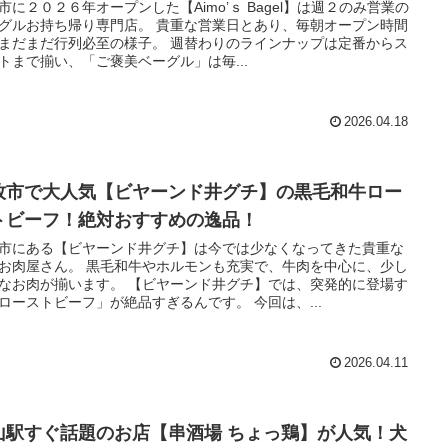
市に２０２６年オープンした【Aimo’ｓ Bagel】は週２のみ営業の
グルお持ち帰り専門店。 貴重な営業日とあり、毎朝オープン時間
まだまだ行列必至の様子。 週替わりのラインナップは定番からス
トまで揃い、「ご褒美ベーグル」は毎...
2026.04.18
牧市で大人気【ビヤーンド井グチ】の黒毛和牛ロー
トビーフ！絶対おすすめの逸品！
市にある【ビヤーンド井グチ】は今では少なくなってきた貴重な
お肉屋さん。 黒毛和牛やホルモンも充実で、牛肉を中心に、少し
なお肉が揃います。 【ビヤーンド井グチ】では、突発的に登場す
ローストビーフ」が絶品すぎるんです。 今回は、...
2026.04.11
山駅すぐ話題のお店【串酒場 ちょっ鶏】が人気！犬