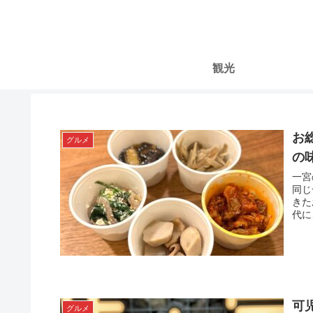
観光
お
グルメ
の
一宮
同じ
きた
代に
可
グルメ