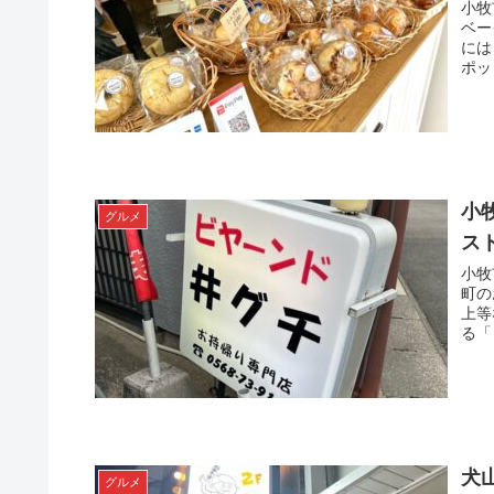
小牧
ベー
には
ポッ
小
グルメ
ス
小牧
町の
上等
る「
犬
グルメ