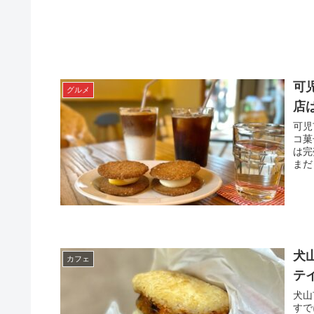
可
グルメ
店
可児
コ菓
は完
まだ
犬
カフェ
テ
犬山
すで