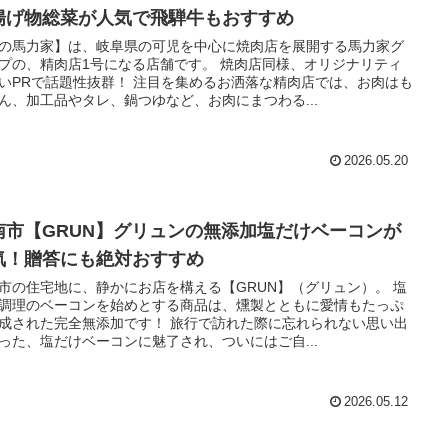
揚げ物総菜が人気で飛騨牛もおすすめ
の馬力家】は、岐阜県の可児を中心に焼肉店を展開する馬力家グ
プの、精肉店1号になる店舗です。 焼肉店同様、オリジナリティ
いPRで話題性抜群！ 注目を集めるお洒落な精肉店では、お肉はも
ん、加工品やタレ、鍋つゆなど、お肉にまつわる...
2026.05.20
南市【GRUN】グリュンの無添加塩だけベーコンが
気！贈答にも絶対おすすめ
市の住宅地に、静かにお店を構える【GRUN】（グリュン）。 塩
調理のベーコンを始めとする商品は、燻製とともに愛情もたっぷ
成された完全無添加です！ 旅行で訪れた際に忘れられない思い出
った、塩だけベーコンに魅了され、ついにはご自...
2026.05.12