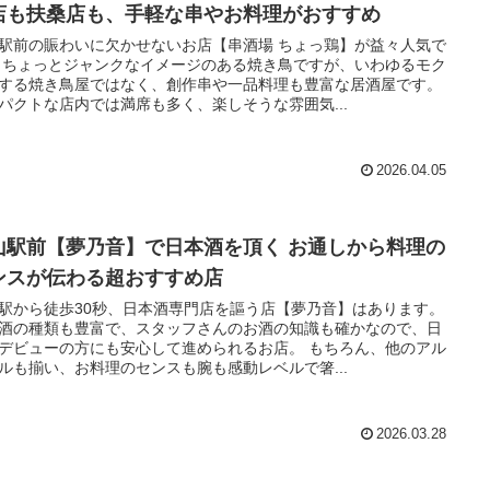
店も扶桑店も、手軽な串やお料理がおすすめ
駅前の賑わいに欠かせないお店【串酒場 ちょっ鶏】が益々人気で
 ちょっとジャンクなイメージのある焼き鳥ですが、いわゆるモク
する焼き鳥屋ではなく、創作串や一品料理も豊富な居酒屋です。
パクトな店内では満席も多く、楽しそうな雰囲気...
2026.04.05
山駅前【夢乃音】で日本酒を頂く お通しから料理の
ンスが伝わる超おすすめ店
駅から徒歩30秒、日本酒専門店を謳う店【夢乃音】はあります。
酒の種類も豊富で、スタッフさんのお酒の知識も確かなので、日
デビューの方にも安心して進められるお店。 もちろん、他のアル
ルも揃い、お料理のセンスも腕も感動レベルで箸...
2026.03.28