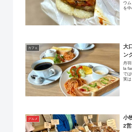
ウム
を中
大口
カフェ
ン
丹羽
la
では
実は
小牧
グルメ
2