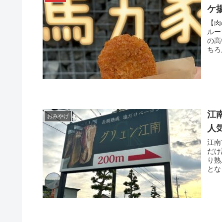
ケ
【肉
ルー
の高
ちろ
江
おみやげ
人
江南
だけ
り熟
とな