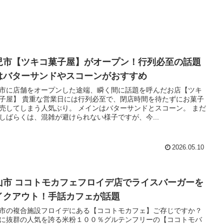
児市【ツキコ菓子屋】がオープン！行列必至の話題
はバターサンドやスコーンがおすすめ
市に店舗をオープンした途端、瞬く間に話題を呼んだお店【ツキ
子屋】 貴重な営業日には行列必至で、閉店時間を待たずにお菓子
売してしまう人気ぶり。 メインはバターサンドとスコーン。 まだ
しばらくは、混雑が避けられない様子ですが、今...
2026.05.10
山市 ココトモカフェフロイデ店でライスバーガーを
イクアウト！手話カフェが話題
市の複合施設フロイデにある【ココトモカフェ】ご存じですか？
に抜群の人気を誇る米粉１００％グルテンフリーの【ココトモバ