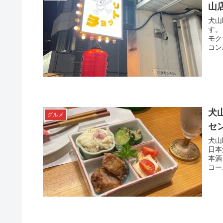
山
犬山
す。
モク
コン
犬
グルメ
セ
犬山
日本
本酒
コー