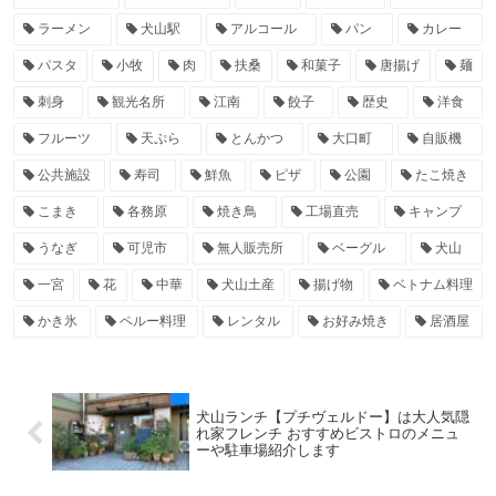
ラーメン
犬山駅
アルコール
パン
カレー
パスタ
小牧
肉
扶桑
和菓子
唐揚げ
麺
刺身
観光名所
江南
餃子
歴史
洋食
フルーツ
天ぷら
とんかつ
大口町
自販機
公共施設
寿司
鮮魚
ピザ
公園
たこ焼き
こまき
各務原
焼き鳥
工場直売
キャンプ
うなぎ
可児市
無人販売所
ベーグル
犬山
一宮
花
中華
犬山土産
揚げ物
ベトナム料理
かき氷
ペルー料理
レンタル
お好み焼き
居酒屋
犬山ランチ【プチヴェルドー】は大人気隠
れ家フレンチ おすすめビストロのメニュ
ーや駐車場紹介します