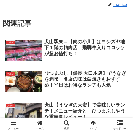
manico
関連記事
犬山駅東口【肉の小川】はヨシズヤ地
グルメ
下１階の精肉店！飛騨牛入りコロッケ
が超お値打ち！
ひつまぶし【備長 大口本店】でうなぎ
グルメ
を満喫！名店の味は白焼きもおすす
め！平日はお得なランチも人気
犬山【うなぎの大安】で美味しいラン
グルメ
チ！メニュー紹介と、ひつまぶしやう
な重実食レビュー！
メニュー
ホーム
検索
トップ
サイドバー