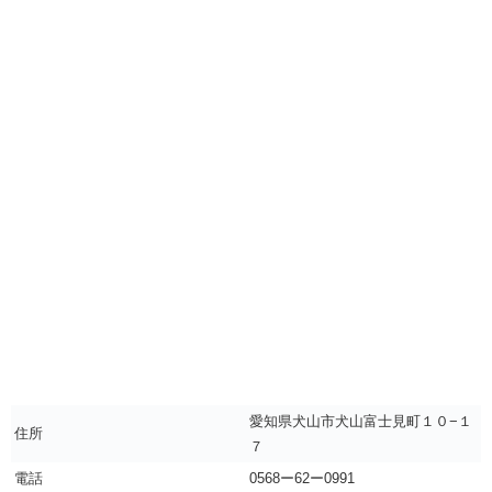
愛知県犬山市犬山富士見町１０−１
住所
７
電話
0568ー62ー0991