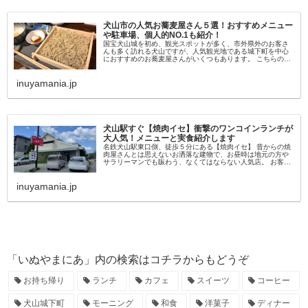
犬山市の人気お蕎麦屋さん５選！おすすめメニュー
や駐車場、個人的NO.1も紹介！
国宝犬山城を初め、観光スポットが多く、市外県外のお客さ
んも多く訪れる犬山ですが、人気観光地である城下町を中心
におすすめのお蕎麦屋さんがいくつもあります。 こちらの記
事は実際にお邪魔して実食したお店だけを厳選したまとめで
す。 おススメ理由はお...
inuyamania.jp
犬山駅すぐ【焼肉イセ】衝撃のワンコインランチが
大人気！メニューと実食紹介します
名鉄犬山駅東口側、徒歩５分にある【焼肉イセ】 昔からの焼
肉屋さんとは思えないお洒落な建物で、お昼時は地元の方や
サラリーマンでも賑わう、なくてはならない人気店。 お客さ
んの８割が注文すると言っても過言では無い「日替わりラン
チ」はなんとワンコイ...
inuyamania.jp
「いぬやまにあ」内の検索はコチラからもどうぞ
お持ち帰り
ランチ
カフェ
スイーツ
コーヒー
犬山城下町
モーニング
和食
洋菓子
ディナー