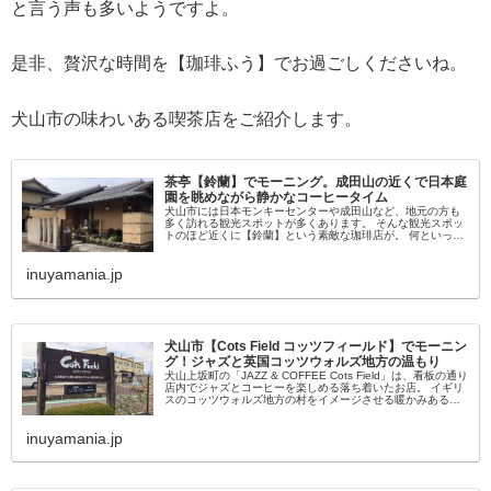
と言う声も多いようですよ。
是非、贅沢な時間を【珈琲ふう】でお過ごしくださいね。
犬山市の味わいある喫茶店をご紹介します。
茶亭【鈴蘭】でモーニング。成田山の近くで日本庭
園を眺めながら静かなコーヒータイム
犬山市には日本モンキーセンターや成田山など、地元の方も
多く訪れる観光スポットが多くあります。 そんな観光スポッ
トのほど近くに【鈴蘭】という素敵な珈琲店が。 何といって
も、珈琲をいただきながら眺められるお庭が素晴らしいの
で、是非リラックスしに...
inuyamania.jp
犬山市【Cots Field コッツフィールド】でモーニン
グ！ジャズと英国コッツウォルズ地方の温もり
犬山上坂町の「JAZZ & COFFEE Cots Field」は、看板の通り
店内でジャズとコーヒーを楽しめる落ち着いたお店。 イギリ
スのコッツウォルズ地方の村をイメージさせる暖かみある外
見で、最近はやりのカフェとは一味違います。 SNSが...
inuyamania.jp