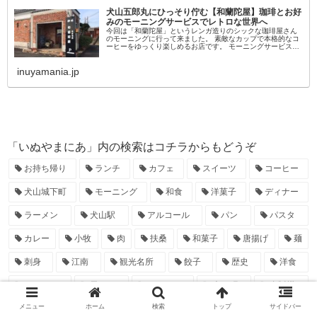
犬山五郎丸にひっそり佇む【和蘭陀屋】珈琲とお好
みのモーニングサービスでレトロな世界へ
今回は「和蘭陀屋」というレンガ造りのシックな珈琲屋さん
のモーニングに行って来ました。 素敵なカップで本格的なコ
ーヒーをゆっくり楽しめるお店です。 モーニングサービスも
ありますので、落ち着いてコーヒーを楽しみたい方にオスス
メのお店でしたよ。 ...
inuyamania.jp
「いぬやまにあ」内の検索はコチラからもどうぞ
お持ち帰り
ランチ
カフェ
スイーツ
コーヒー
犬山城下町
モーニング
和食
洋菓子
ディナー
ラーメン
犬山駅
アルコール
パン
パスタ
カレー
小牧
肉
扶桑
和菓子
唐揚げ
麺
刺身
江南
観光名所
餃子
歴史
洋食
フルーツ
天ぷら
とんかつ
大口町
自販機
メニュー
ホーム
検索
トップ
サイドバー
公共施設
寿司
鮮魚
ピザ
公園
たこ焼き