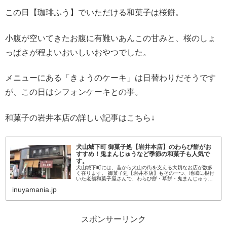
この日【珈琲ふう】でいただける和菓子は桜餅。
小腹が空いてきたお腹に有難いあんこの甘みと、桜のしょ
っぱさが程よいおいしいおやつでした。
メニューにある「きょうのケーキ」は日替わりだそうです
が、この日はシフォンケーキとの事。
和菓子の岩井本店の詳しい記事はこちら↓
犬山城下町 御菓子処【岩井本店】のわらび餅がお
すすめ！鬼まんじゅうなど季節の和菓子も人気で
す。
犬山城下町には、昔から犬山の街を支える大切なお店が数多
く在ります。 御菓子処【岩井本店】もその一つ、地域に根付
いた老舗和菓子屋さんで、わらび餅・草餅・鬼まんじゅうな
どが人気です。 本町通りから魚新通りを東へ少しの場所に、
inuyamania.jp
風景に馴染む佇まいの...
スポンサーリンク