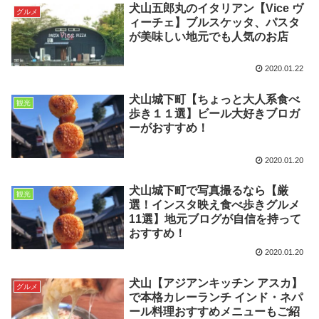
犬山五郎丸のイタリアン【Vice ヴ
グルメ
ィーチェ】ブルスケッタ、パスタ
が美味しい地元でも人気のお店
2020.01.22
犬山城下町【ちょっと大人系食べ
観光
歩き１１選】ビール大好きブロガ
ーがおすすめ！
2020.01.20
犬山城下町で写真撮るなら【厳
観光
選！インスタ映え食べ歩きグルメ
11選】地元ブログが自信を持って
おすすめ！
2020.01.20
犬山【アジアンキッチン アスカ】
グルメ
で本格カレーランチ インド・ネパ
ール料理おすすめメニューもご紹