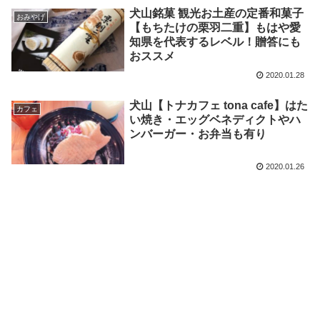
犬山銘菓 観光お土産の定番和菓子
おみやげ
【もちたけの栗羽二重】もはや愛
知県を代表するレベル！贈答にも
おススメ
2020.01.28
犬山【トナカフェ tona cafe】はた
カフェ
い焼き・エッグベネディクトやハ
ンバーガー・お弁当も有り
2020.01.26