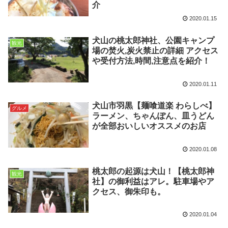
介
2020.01.15
犬山の桃太郎神社、公園キャンプ
観光
場の焚火,炭火禁止の詳細 アクセス
や受付方法,時間,注意点を紹介！
2020.01.11
犬山市羽黒【麺喰道楽 わらしべ】
グルメ
ラーメン、ちゃんぽん、皿うどん
が全部おいしいオススメのお店
2020.01.08
桃太郎の起源は犬山！【桃太郎神
観光
社】の御利益はアレ。駐車場やア
クセス、御朱印も。
2020.01.04