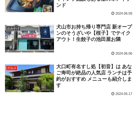
ンド
2024.06.09
犬山市お持ち帰り専門店 新オープ
おみやげ
ンのそうざいや【桜子】でテイク
アウト！生餃子の池田屋お隣
2024.06.06
大口町有名すし処【初音】は あな
グルメ
ご寿司が絶品の人気店 ランチは予
約がおすすめ メニューも紹介しま
す
2024.05.17