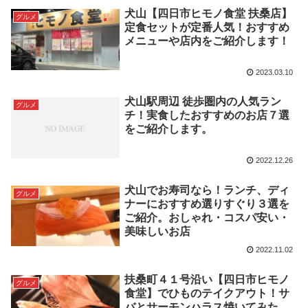
犬山【四日市ヒモノ食堂 扶桑店】
グルメ
定食セットが定番人気！おすすめ
メニューや店内をご紹介します！
2023.03.10
犬山駅周辺 徒歩圏内の人気ラン
グルメ
チ！実食したおすすめのお店７選
をご紹介します。
2022.12.26
犬山でお寿司なら！ランチ、ディ
グルメ
ナーにおすすめ選りすぐり３選を
ご紹介。おしゃれ・コスパ安い・
美味しいお店
2022.11.02
扶桑町４１号沿い【四日市ヒモノ
グルメ
食堂】でひものテイクアウト！サ
バとサーモンハラス焼いてみた