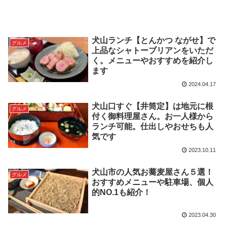
犬山ランチ【とんかつ ながせ】で
グルメ
上品なシャトーブリアンをいただ
く。メニューやおすすめを紹介し
ます
2024.04.17
犬山口すぐ【井筒定】は地元に根
グルメ
付く御料理屋さん。お一人様から
ランチ可能。仕出しやおせちも人
気です
2023.10.11
犬山市の人気お蕎麦屋さん５選！
グルメ
おすすめメニューや駐車場、個人
的NO.1も紹介！
2023.04.30