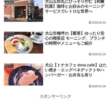
犬山五郎丸にひっそり佇む【和蘭
カフェ
陀屋】珈琲とお好みのモーニング
サービスでレトロな世界へ
2020.02.16
犬山市梅坪の【暖香】ゆったり安
カフェ
心の喫茶店 モーニング、ブランチ
の時間やメニューもご紹介
2020.01.29
犬山【トナカフェ tona cafe】はた
カフェ
い焼き・エッグベネディクトやハ
ンバーガー・お弁当も有り
2020.01.26
スポンサーリンク