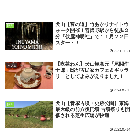
犬山【宵の道】竹あかりナイトウ
観光
ォーク開催！善師野駅から徒歩２
分「伏屋神明社」で１１月２２日
スタート！
2024.11.21
【喫茶わん】犬山焼窯元「尾関作
カフェ
十郎」邸が古民家カフェ＆ギャラ
リーとしてよみがえりました！
2024.05.08
犬山【青塚古墳・史跡公園】東海
観光
最大級の前方後円墳 古墳祭りも開
催される芝生広場が快適
2022.05.14