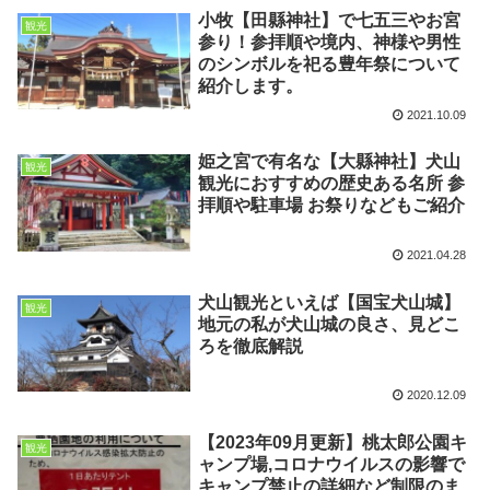
小牧【田縣神社】で七五三やお宮
観光
参り！参拝順や境内、神様や男性
のシンボルを祀る豊年祭について
紹介します。
2021.10.09
姫之宮で有名な【大縣神社】犬山
観光
観光におすすめの歴史ある名所 参
拝順や駐車場 お祭りなどもご紹介
2021.04.28
犬山観光といえば【国宝犬山城】
観光
地元の私が犬山城の良さ、見どこ
ろを徹底解説
2020.12.09
【2023年09月更新】桃太郎公園キ
観光
ャンプ場,コロナウイルスの影響で
キャンプ禁止の詳細など制限のま