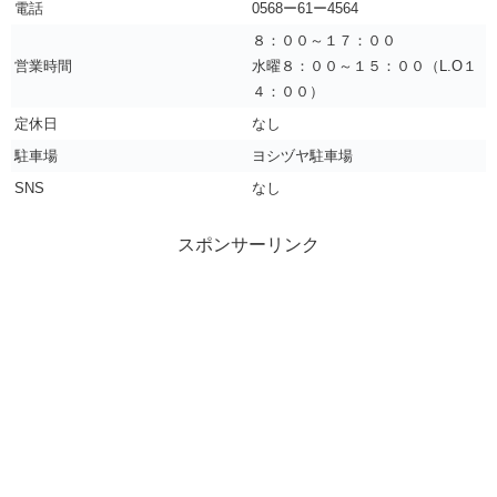
電話
0568ー61ー4564
８：００～１７：００
営業時間
水曜８：００～１５：００（L.O１
４：００）
定休日
なし
駐車場
ヨシヅヤ駐車場
SNS
なし
スポンサーリンク