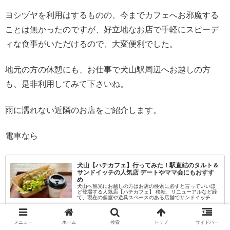
ヨシヅヤを利用はするものの、今までカフェへお邪魔する
ことは無かったのですが、好立地なお店で手軽にスピーデ
ィな食事がいただけるので、大変便利でした。
地元の方の休憩にも、お仕事で犬山駅周辺へお越しの方
も、是非利用してみて下さいね。
雨に濡れない近隣のお店をご紹介します。
電車なら
犬山【ハチカフェ】行ってみた！駅直結のタルト＆
サンドイッチの人気店 デートやママ会にもおすす
め
犬山へ観光にお越しの方はお店の検索に必ずと言っていいほ
ど登場する人気店【ハチカフェ】 移転、リニューアルなど経
て、現在の個室や遊具スペースのある店舗でサンドイッチや
タルトのカフェとなりました。 犬山城下町へお出かけの方の
inuyamania.jp
カフェスポットや、マ...
メニュー
ホーム
検索
トップ
サイドバー