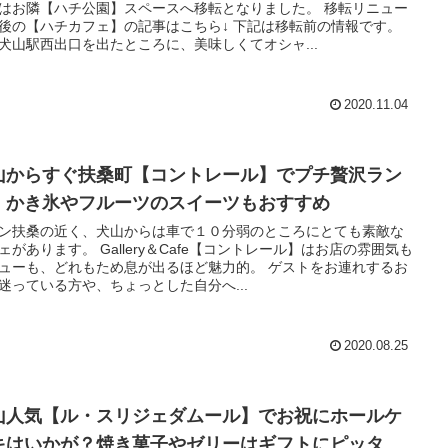
はお隣【ハチ公園】スペースへ移転となりました。 移転リニュー
後の【ハチカフェ】の記事はこちら↓ 下記は移転前の情報です。
犬山駅西出口を出たところに、美味しくてオシャ...
2020.11.04
山からすぐ扶桑町【コントレール】でプチ贅沢ラン
。かき氷やフルーツのスイーツもおすすめ
ン扶桑の近く、犬山からは車で１０分弱のところにとても素敵な
ェがあります。 Gallery＆Cafe【コントレール】はお店の雰囲気も
ューも、どれもため息が出るほど魅力的。 ゲストをお連れするお
迷っている方や、ちょっとした自分へ...
2020.08.25
山人気【ル・スリジェダムール】でお祝にホールケ
キはいかが？焼き菓子やゼリーはギフトにピッタ