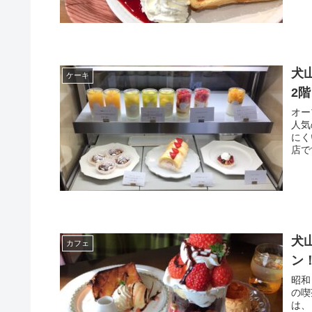
犬
ケーキ
2階
オー
人気
にく
店で
犬
カフェ
ン
昭和
の喫
は、