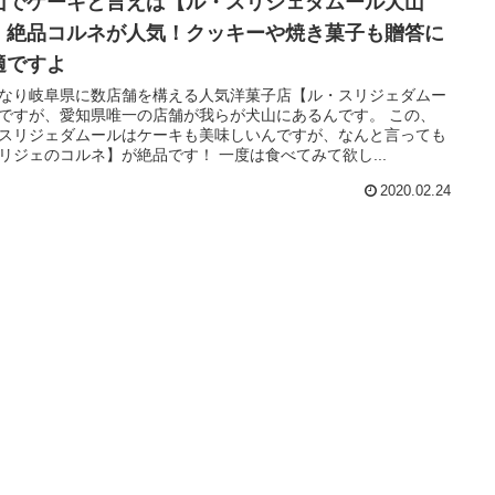
山でケーキと言えば【ル・スリジェダムール犬山
】絶品コルネが人気！クッキーや焼き菓子も贈答に
適ですよ
なり岐阜県に数店舗を構える人気洋菓子店【ル・スリジェダムー
ですが、愛知県唯一の店舗が我らが犬山にあるんです。 この、
スリジェダムールはケーキも美味しいんですが、なんと言っても
リジェのコルネ】が絶品です！ 一度は食べてみて欲し...
2020.02.24