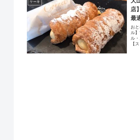
犬
ケーキ
店
最
おと
ル】
ル・
【ス