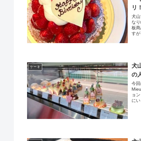
リ
犬山
なり
板商
すが
犬
ケーキ
の人
今回
Mi
ョン
にい