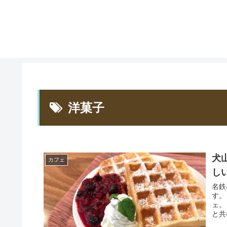
洋菓子
犬
カフェ
し
名鉄
す。
ェ。
と共