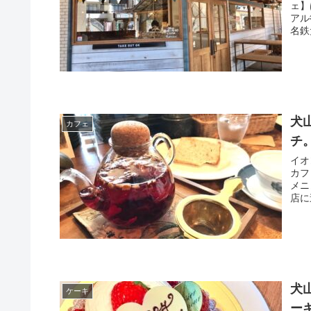
ェ】
アル
名鉄
犬
カフェ
チ
イオ
カフ
メニ
店に
犬
ケーキ
ー