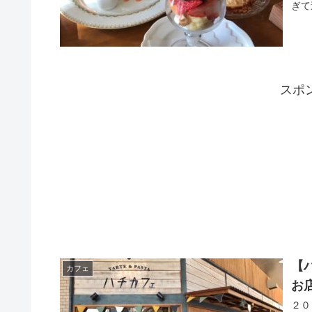
ぎて
スポ
【
カフェ
お
２０