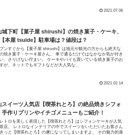
2021.07.06
山城下町【菓子屋 shirushi】の焼き菓子・ケーキ、
【本屋 tsuide】駐車場は？値段は？
プンすぐから【菓子屋 shirushi】は地元や観光の方からも絶大な
の焼き菓子・ケーキ屋さん。 車で通るだけではなかなか気が付き
い、さりげない佇まい。 ケーキやパイも置いている焼き菓子のお
すが、ネットでもギフトなどが大人気な...
2021.02.14
山スイーツ人気店【喫茶れとろ】の絶品焼きシフォ
！手作りプリンやイチゴメニューもご紹介！
レトロを美しく表現した【喫茶れとろ】はシフォンケーキが人気
茶店。 レトロなインテリアの中でスイーツをいただいたお客さん
きっと【喫茶れとろ】の虜になってしまいますよ。 その魅力的過